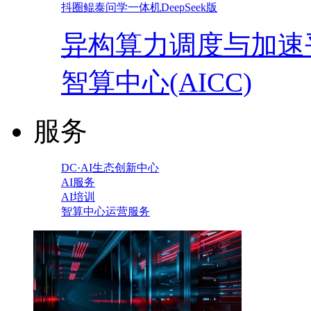
抖圈鲲泰问学一体机DeepSeek版
异构算力调度与加速
智算中心(AICC)
服务
DC·AI生态创新中心
AI服务
AI培训
智算中心运营服务